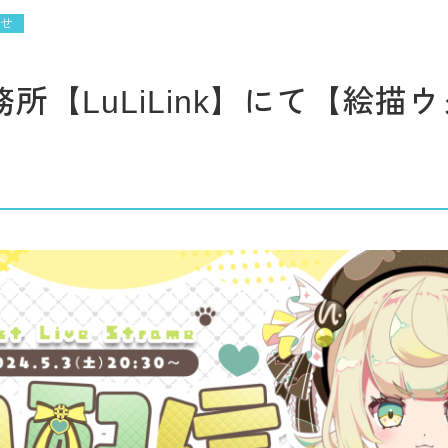
せ
事務所【LuLiLink】にて【絵