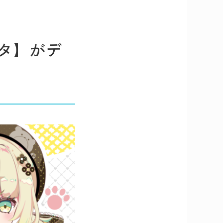
描ウタ】がデ