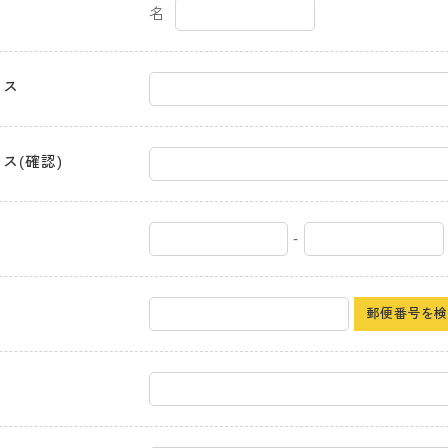
名
レス
ス(確認)
-
郵便番号を